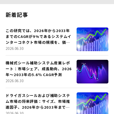
新着記事
この研究では、2026年から2033年
までのCAGRが9%であるシステムイ
ンターコネクト市場の規模を、価
値、マーケットセグメンテーショ
2026.06.30
ン、市場シェア、そして市場分析の
観点から広範囲にわたって調査して
機械式シール補助システム産業レポ
います。
ート：市場シェア、成長動向、2026
年～2033年の5.6％ CAGR予測
2026.06.30
ドライガスシールおよび補助システ
ム市場の将来評価：サイズ、市場推
進因子、2026年から2033年までの
14.9%の予想CAGR
2026.06.30